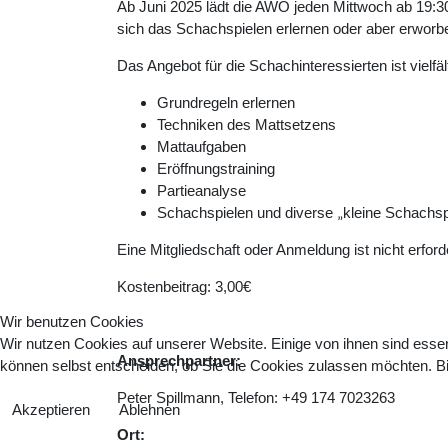
Ab Juni 2025 lädt die AWO jeden Mittwoch ab 19:3
sich das Schachspielen erlernen oder aber erworben
Das Angebot für die Schachinteressierten ist vielfält
Grundregeln erlernen
Techniken des Mattsetzens
Mattaufgaben
Eröffnungstraining
Partieanalyse
Schachspielen und diverse
kleine Schachsp
„
Eine Mitgliedschaft oder Anmeldung ist nicht erfor
Kostenbeitrag: 3,00€
Wir benutzen Cookies
Wir nutzen Cookies auf unserer Website. Einige von ihnen sind essen
Ansprechpartner:
können selbst entscheiden, ob Sie die Cookies zulassen möchten. Bit
Peter Spillmann, Telefon: +49 174 7023263
Akzeptieren
Ablehnen
Ort: