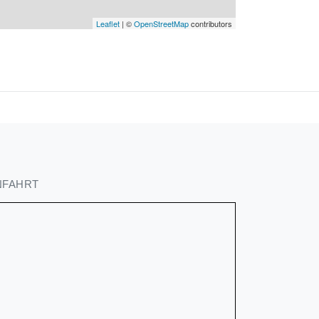
Leaflet
| ©
OpenStreetMap
contributors
NFAHRT