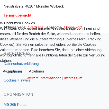
Neustraße 2, 48167 Münster Wolbeck
Terminübersicht
Wir benutzen Cookies
Aktuelle Seite:
Startseite
Angebote
Doppelkopf
Wir nutzen Cookies auf unserer Website. Einige von ihnen sind
essenziell für den Betrieb der Seite, während andere uns helfen,
diese Website und die Nutzererfahrung zu verbessern (Tracking
Cookies). Sie können selbst entscheiden, ob Sie die Cookies
zulassen möchten. Bitte beachten Sie, dass bei einer Ablehnung
RECHTLICHES
womöglich nicht mehr alle Funktionalitäten der Seite zur Verfügung
stehen.
Datenschutzerklärung
Akzeptieren
Ablehnen
Impressum
Weitere Informationen
|
Impressum
Cookies Hinweis
ORGANISATION
MS 365 Portal