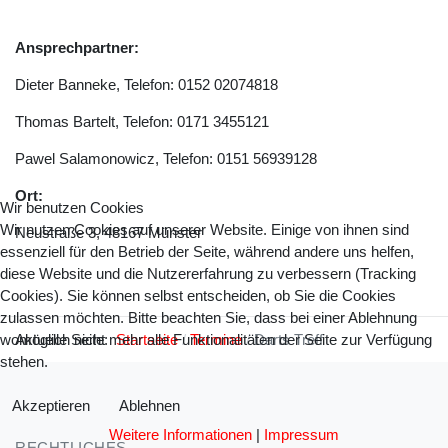
Ansprechpartner:
Dieter Banneke, Telefon: 0152 02074818
Thomas Bartelt, Telefon: 0171 3455121
Pawel Salamonowicz, Telefon: 0151 56939128
Ort:
Wir benutzen Cookies
Wir nutzen Cookies auf unserer Website. Einige von ihnen sind
Neustraße 3, 48167 Münster
essenziell für den Betrieb der Seite, während andere uns helfen,
diese Website und die Nutzererfahrung zu verbessern (Tracking
Cookies). Sie können selbst entscheiden, ob Sie die Cookies
zulassen möchten. Bitte beachten Sie, dass bei einer Ablehnung
Aktuelle Seite:
Startseite
Termine
Darts Treff
womöglich nicht mehr alle Funktionalitäten der Seite zur Verfügung
stehen.
Akzeptieren
Ablehnen
Weitere Informationen
|
Impressum
RECHTLICHES