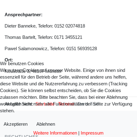
Ansprechpartner:
Dieter Banneke, Telefon: 0152 02074818
Thomas Bartelt, Telefon: 0171 3455121
Pawel Salamonowicz, Telefon: 0151 56939128
Ort:
Wir benutzen Cookies
Wir nutzen Cookies auf unserer Website. Einige von ihnen sind
Neustraße 3, 48167 Münster
essenziell für den Betrieb der Seite, während andere uns helfen,
diese Website und die Nutzererfahrung zu verbessern (Tracking
Cookies). Sie können selbst entscheiden, ob Sie die Cookies
zulassen möchten. Bitte beachten Sie, dass bei einer Ablehnung
Aktuelle Seite:
Startseite
Termine
Darts Treff
womöglich nicht mehr alle Funktionalitäten der Seite zur Verfügung
stehen.
Akzeptieren
Ablehnen
Weitere Informationen
|
Impressum
RECHTLICHES